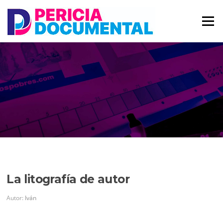
Saltar
al
Menú
contenido
La litografía de autor
Autor:
Iván