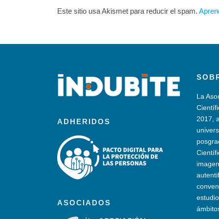
Este sitio usa Akismet para reducir el spam.
Apren
SOB
La Aso
Científ
2017, a
ADHERIDOS
univers
posgra
Científ
imagen 
autenti
convenc
estudio
ASOCIADOS
ámbito