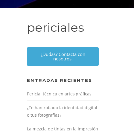
periciales
¿Dudas? Contacta con
nosotros.
ENTRADAS RECIENTES
Pericial técnica en artes gráficas
¿Te han robado la identidad digital
o tus fotografías?
La mezcla de tintas en la impresión