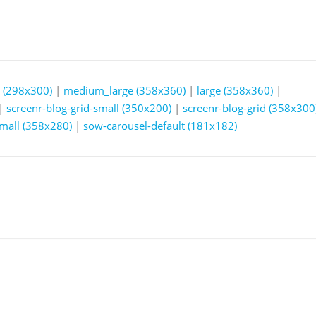
(298x300)
|
medium_large (358x360)
|
large (358x360)
|
|
screenr-blog-grid-small (350x200)
|
screenr-blog-grid (358x300
small (358x280)
|
sow-carousel-default (181x182)