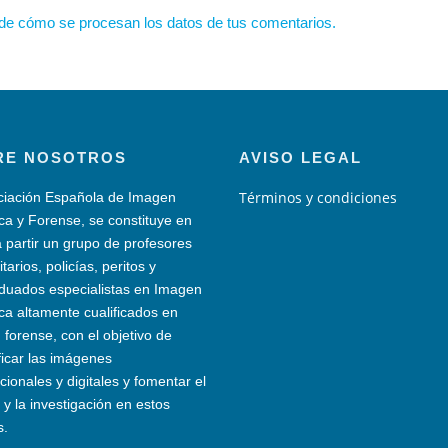
de cómo se procesan los datos de tus comentarios.
RE NOSOTROS
AVISO LEGAL
Términos y condiciones
ciación Española de Imagen
ica y Forense, se constituye en
 partir un grupo de profesores
itarios, policías, peritos y
duados especialistas en Imagen
ica altamente cualificados en
forense, con el objetivo de
ficar las imágenes
ionales y digitales y fomentar el
 y la investigación en estos
s.