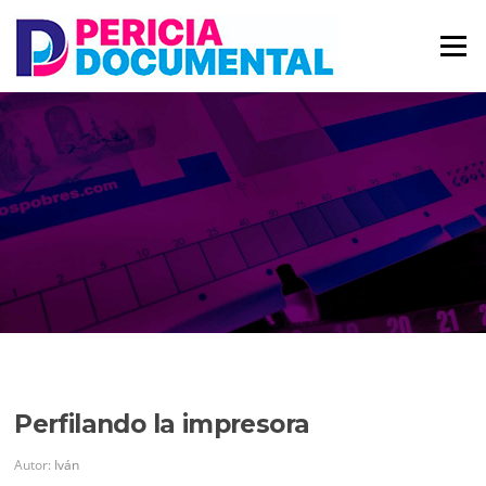
Saltar
al
Menú
contenido
Perfilando la impresora
Autor:
Iván