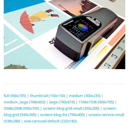
full (900x705)
|
thumbnail (150x150)
|
medium (300x235)
|
medium_large (768x602)
|
large (790x619)
|
1536x1536 (900x705)
|
2048x2048 (900x705)
|
screenr-blog-grid-small (350x200)
|
screenr-
blog-grid (540x300)
|
screenr-blog-list (790x400)
|
screenr-service-small
(538x280)
|
sow-carousel-default (232x182)