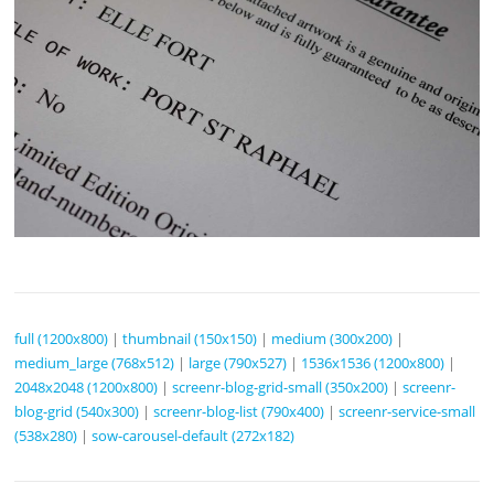
full (1200x800)
|
thumbnail (150x150)
|
medium (300x200)
|
medium_large (768x512)
|
large (790x527)
|
1536x1536 (1200x800)
|
2048x2048 (1200x800)
|
screenr-blog-grid-small (350x200)
|
screenr-
blog-grid (540x300)
|
screenr-blog-list (790x400)
|
screenr-service-small
(538x280)
|
sow-carousel-default (272x182)