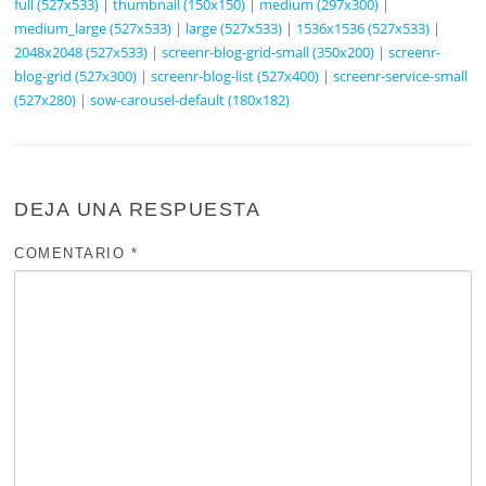
full (527x533)
|
thumbnail (150x150)
|
medium (297x300)
|
medium_large (527x533)
|
large (527x533)
|
1536x1536 (527x533)
|
2048x2048 (527x533)
|
screenr-blog-grid-small (350x200)
|
screenr-
blog-grid (527x300)
|
screenr-blog-list (527x400)
|
screenr-service-small
(527x280)
|
sow-carousel-default (180x182)
DEJA UNA RESPUESTA
COMENTARIO
*