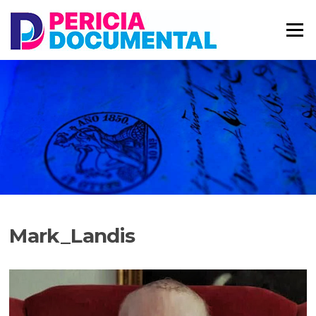
Saltar
al
Menú
contenido
Mark_Landis