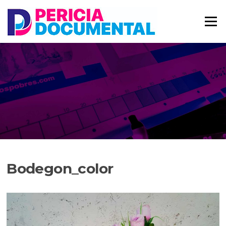
Saltar
al
Menú
contenido
Bodegon_color