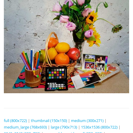
full (800x722)
|
thumbnail (150x150)
|
medium (300x271)
|
medium_large (768x693)
|
large (790x713)
|
1536x1536 (800x722)
|