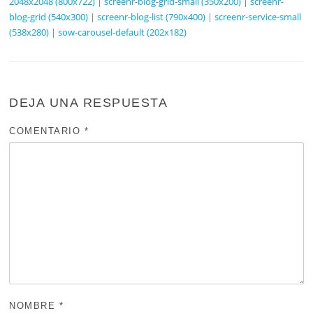
2048x2048 (800x722)
|
screenr-blog-grid-small (350x200)
|
screenr-
blog-grid (540x300)
|
screenr-blog-list (790x400)
|
screenr-service-small
(538x280)
|
sow-carousel-default (202x182)
DEJA UNA RESPUESTA
COMENTARIO
*
NOMBRE
*