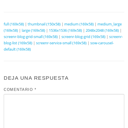
full (169x58)
|
thumbnail (150x58)
|
medium (169x58)
|
medium_large
(169x58)
|
large (169x58)
|
1536x1536 (169x58)
|
2048x2048 (169x58)
|
screenr-blog-grid-small (169x58)
|
screenr-blog-grid (169x58)
|
screenr-
blog-list (169x58)
|
screenr-service-small (169x58)
|
sow-carousel-
default (169x58)
DEJA UNA RESPUESTA
COMENTARIO
*